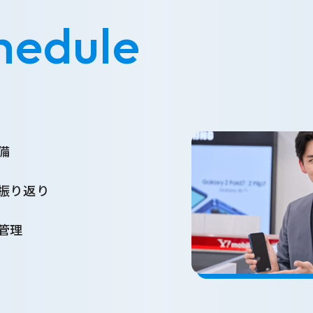
hedule
備
振り返り
管理