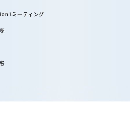
1on1ミーティング
修
宅