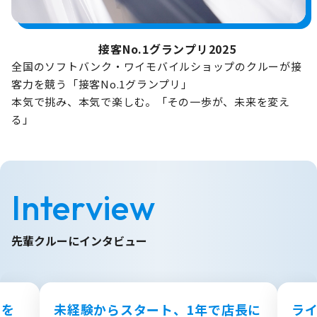
接客No.1グランプリ2025
全国のソフトバンク・ワイモバイルショップのクルーが接
客力を競う「接客No.1グランプリ」
本気で挑み、本気で楽しむ。「その一歩が、未来を変え
る」
Interview
先輩クルーにインタビュー
のを
未経験からスタート、1年で店長に
ラ