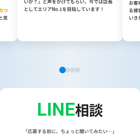
いか？」と声をかけてもらい、今では店長
お客
としてエリアNo.1を目指しています！
のつ
る接
と思
いき
LINE
相談
「応募する前に、ちょっと聞いてみたい…」