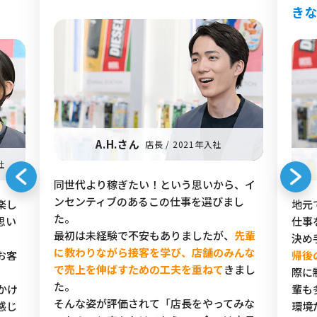
き
A.H.さん
店長 / 2021年入社
社
同世代より稼ぎたい！という思いから、イ
ンセンティブのあるこの仕事を選びまし
楽し
地元
た。
思い
仕事
最初は未経験で不安もありましたが、
先輩
決め
に教わりながら接客を学び、店舗のみんな
お客
帰後
で売上を伸ばすための工夫を重ねて
きまし
、
際に
た。
かけ
輩も
そんな姿が評価されて「店長をやってみな
感じ
環境