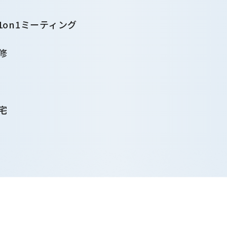
1on1ミーティング
修
宅