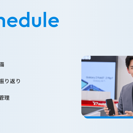
hedule
備
振り返り
管理