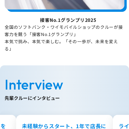
接客No.1グランプリ2025
全国のソフトバンク・ワイモバイルショップのクルーが接
客力を競う「接客No.1グランプリ」
本気で挑み、本気で楽しむ。「その一歩が、未来を変え
る」
Interview
先輩クルーにインタビュー
のを
未経験からスタート、1年で店長に
ラ