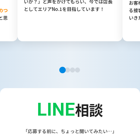
いか？」と声をかけてもらい、今では店長
お客
としてエリアNo.1を目指しています！
のつ
る接
と思
いき
LINE
相談
「応募する前に、ちょっと聞いてみたい…」