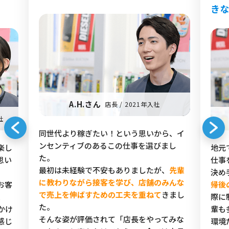
き
A.H.さん
店長 / 2021年入社
社
同世代より稼ぎたい！という思いから、イ
ンセンティブのあるこの仕事を選びまし
楽し
地元
た。
思い
仕事
最初は未経験で不安もありましたが、
先輩
決め
に教わりながら接客を学び、店舗のみんな
お客
帰後
で売上を伸ばすための工夫を重ねて
きまし
、
際に
た。
かけ
輩も
そんな姿が評価されて「店長をやってみな
感じ
環境