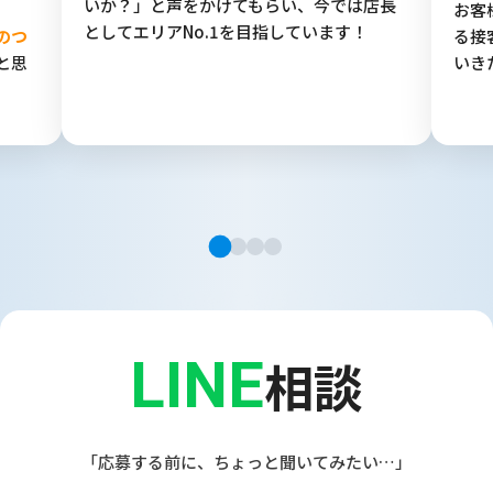
いか？」と声をかけてもらい、今では店長
お客
としてエリアNo.1を目指しています！
のつ
る接
と思
いき
LINE
相談
「応募する前に、ちょっと聞いてみたい…」