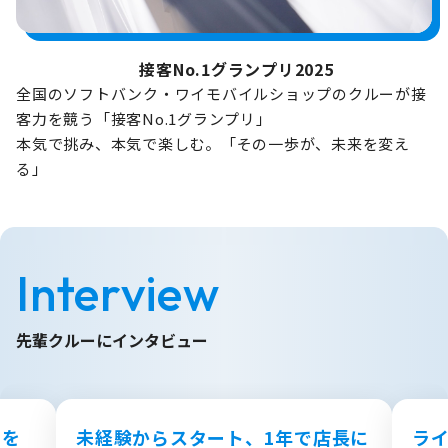
接客No.1グランプリ2025
全国のソフトバンク・ワイモバイルショップのクルーが接
客力を競う「接客No.1グランプリ」
本気で挑み、本気で楽しむ。「その一歩が、未来を変え
る」
Interview
先輩クルーにインタビュー
のを
未経験からスタート、1年で店長に
ラ