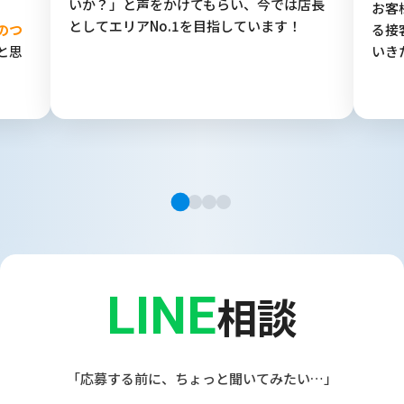
いか？」と声をかけてもらい、今では店長
お客
としてエリアNo.1を目指しています！
のつ
る接
と思
いき
LINE
相談
「応募する前に、ちょっと聞いてみたい…」