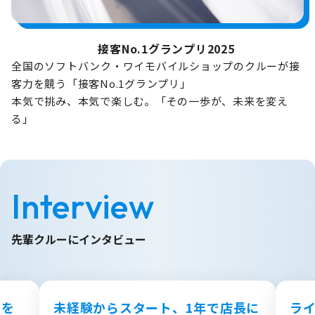
接客No.1グランプリ2025
全国のソフトバンク・ワイモバイルショップのクルーが接
客力を競う「接客No.1グランプリ」
本気で挑み、本気で楽しむ。「その一歩が、未来を変え
る」
Interview
先輩クルーにインタビュー
のを
未経験からスタート、1年で店長に
ラ