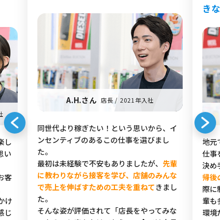
き
A.H.さん
店長 / 2021年入社
社
同世代より稼ぎたい！という思いから、イ
ンセンティブのあるこの仕事を選びまし
楽し
地元
た。
思い
仕事
最初は未経験で不安もありましたが、
先輩
決め
に教わりながら接客を学び、店舗のみんな
お客
帰後
で売上を伸ばすための工夫を重ねて
きまし
、
際に
た。
かけ
輩も
そんな姿が評価されて「店長をやってみな
感じ
環境