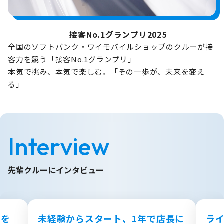
接客No.1グランプリ2025
全国のソフトバンク・ワイモバイルショップのクルーが接
客力を競う「接客No.1グランプリ」
本気で挑み、本気で楽しむ。「その一歩が、未来を変え
る」
Interview
先輩クルーにインタビュー
のを
未経験からスタート、1年で店長に
ラ