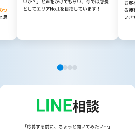
いか？」と声をかけてもらい、今では店長
お客
としてエリアNo.1を目指しています！
のつ
る接
と思
いき
LINE
相談
「応募する前に、ちょっと聞いてみたい…」