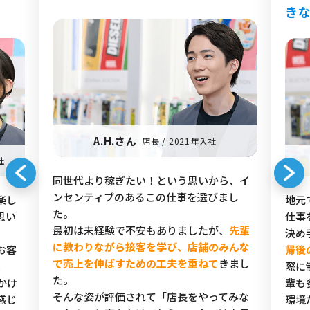
き
A.H.さん
店長 / 2021年入社
社
同世代より稼ぎたい！という思いから、イ
ンセンティブのあるこの仕事を選びまし
楽し
地元
た。
思い
仕事
最初は未経験で不安もありましたが、
先輩
決め
に教わりながら接客を学び、店舗のみんな
お客
帰後
で売上を伸ばすための工夫を重ねて
きまし
、
際に
た。
かけ
輩も
そんな姿が評価されて「店長をやってみな
感じ
環境