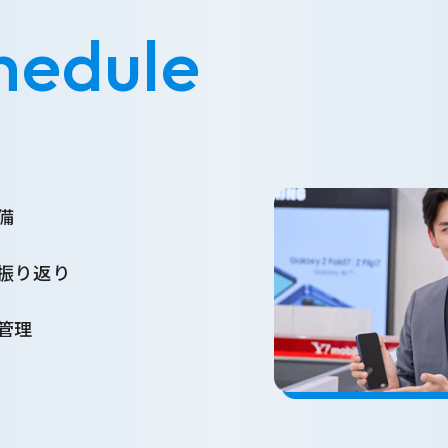
hedule
備
振り返り
管理