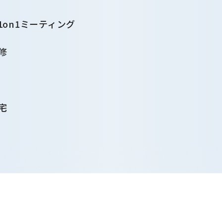
1on1ミーティング
修
宅