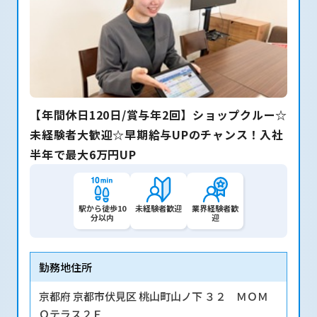
【年間休日120日/賞与年2回】ショップクルー☆
未経験者大歓迎☆早期給与UPのチャンス！入社
半年で最大6万円UP
駅から徒歩10
未経験者歓迎
業界経験者歓
分以内
迎
勤務地住所
京都府 京都市伏見区 桃山町山ノ下 ３２ ＭＯＭ
Ｏテラス２Ｆ