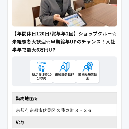
【年間休日120日/賞与年2回】ショップクルー☆
未経験者大歓迎☆早期給与UPのチャンス！入社
半年で最大6万円UP
駅から徒歩10
未経験者歓迎
業界経験者歓
分以内
迎
勤務地住所
京都府 京都市伏見区 久我東町 ８‐３６
給与