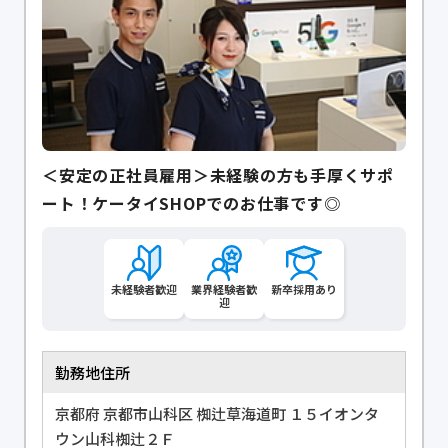
＜安定の正社員雇用＞未経験の方も手厚くサポ
ート！ケータイSHOPでのお仕事です◎
未経験者歓迎
業界経験者歓
新卒採用あり
迎
勤務地住所
京都府 京都市山科区 椥辻草海道町 １５イオンタ
ウン山科椥辻２Ｆ