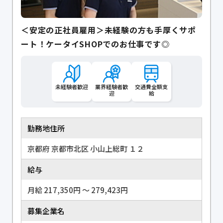
＜安定の正社員雇用＞未経験の方も手厚くサポ
ート！ケータイSHOPでのお仕事です◎
未経験者歓迎
業界経験者歓
交通費全額支
迎
給
勤務地住所
京都府 京都市北区 小山上総町 １２
給与
月給 217,350円 〜 279,423円
募集企業名