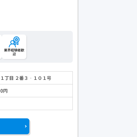
業界経験者歓
迎
田１丁目 ２番３‐１０１号
00円