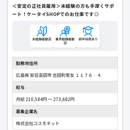
＜安定の正社員雇用＞未経験の方も手厚くサポ
ート！ケータイSHOPでのお仕事です◎
未経験者歓迎
業界経験者歓
新卒採用あり
迎
勤務地住所
広島県 安芸高田市 吉田町常友 １１７６‐４
給与
月給 210,584円 〜 273,682円
募集企業名
株式会社コスモネット