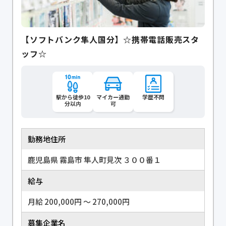
【ソフトバンク隼人国分】☆携帯電話販売スタ
ッフ☆
駅から徒歩10
マイカー通勤
学歴不問
分以内
可
勤務地住所
鹿児島県 霧島市 隼人町見次 ３００番１
給与
月給 200,000円 〜 270,000円
募集企業名