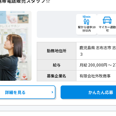
携帯電話販売スタッフ☆
駅から徒歩10
マイカー通勤
分以内
可
鹿児島県 志布志市 
勤務地住所
３
給与
月給 200,000円 〜 2
募集企業名
有限会社外牧商事
詳細を見る
かんたん応募