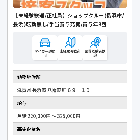
【未経験歓迎/正社員】ショップクルー(長浜市/
長浜)転勤無し/手当賞与充実/賞与年3回
マイカー通勤
未経験者歓迎
業界経験者歓
可
迎
勤務地住所
滋賀県 長浜市 八幡東町 ６９‐１０
給与
月給 220,000円 〜 325,000円
募集企業名