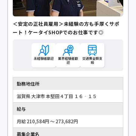
＜安定の正社員雇用＞未経験の方も手厚くサポ
ート！ケータイSHOPでのお仕事です◎
未経験者歓迎
業界経験者歓
交通費全額支
迎
給
勤務地住所
滋賀県 大津市 本堅田４丁目 １６‐１５
給与
月給 210,584円 〜 273,682円
募集企業名