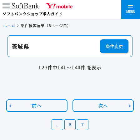
MENU
ソフトバンクショップ求人ガイド
ホーム
条件検索結果（8ページ目）
茨城県
条件変更
123件中141～140件 を表示
前へ
次へ
…
6
7