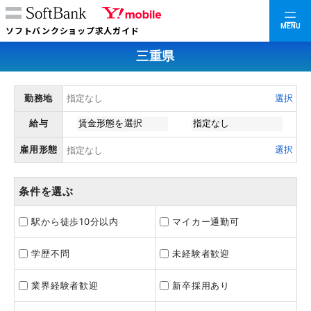
MENU
ソフトバンクショップ求人ガイド
三重県
勤務地
選択
給与
雇用形態
選択
条件を選ぶ
駅から徒歩10分以内
マイカー通勤可
学歴不問
未経験者歓迎
業界経験者歓迎
新卒採用あり