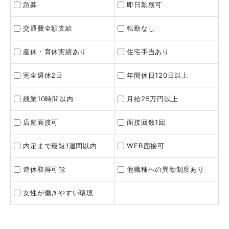
急募
即日勤務可
交通費全額支給
転勤なし
産休・育休実績あり
住宅手当あり
完全週休2日
年間休日120日以上
残業10時間以内
月給25万円以上
店舗面接可
面接回数1回
内定まで最短1週間以内
WEB面接可
連休取得可能
他職種への異動制度あり
女性が働きやすい環境