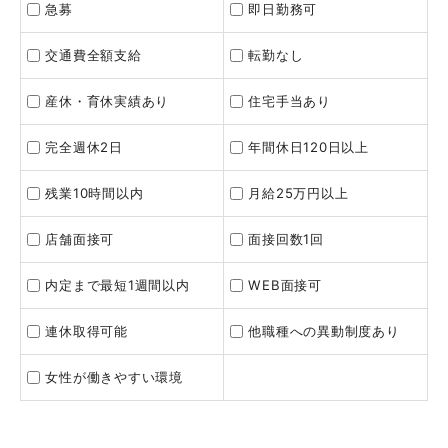
急募
即日勤務可
交通費全額支給
転勤なし
産休・育休実績あり
住宅手当あり
完全週休2日
年間休日120日以上
残業10時間以内
月給25万円以上
店舗面接可
面接回数1回
内定まで最短1週間以内
WEB面接可
連休取得可能
他職種への異動制度あり
女性が働きやすい環境