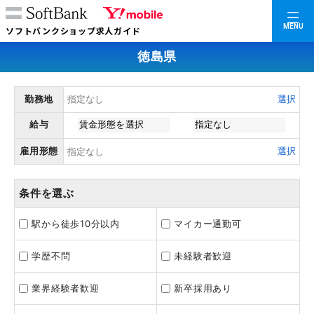
MENU
ソフトバンクショップ求人ガイド
徳島県
勤務地
選択
給与
雇用形態
選択
条件を選ぶ
駅から徒歩10分以内
マイカー通勤可
学歴不問
未経験者歓迎
業界経験者歓迎
新卒採用あり