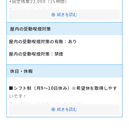
+固定残業22,000（15時間）
■昇給年2回（6月・12月）
続きを読む
■賞与年2回（6月、12月）
■社会保険完備（雇用、労災、健康、厚生年金）
屋内の受動喫煙対策
■交通費支給（月2万円まで）
屋内の受動喫煙対策の有無：あり
■時間外手当（超過分）
■職能手当
屋内の受動喫煙対策：禁煙
■マイカー通勤可 （駐車場完備）
■制服貸与
休日・休暇
■定期健康診断、予防接種補助制度
＜頑張りもしっかり評価！＞
■シフト制（月9～10日休み）※希望休を取得しやす
■永年勤続表彰制度
いです！
■年間MVP表彰制度
■有給休暇（半日単位でも取得可能）
続きを読む
■資格手当（月1万円～8万円）
■介護休暇
■慶弔休暇
＜待遇も充実！＞
■リフレッシュ休暇（勤続5年以上で連続5日間支給）