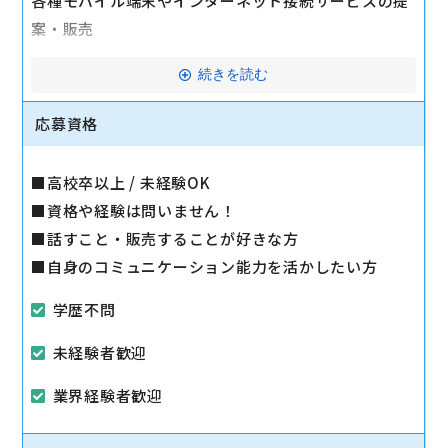
各種モバイル端末やインターネット接続サービスの提
案・販売
・商品のご提案、契約手続き
続きを読む
・操作方法のご案内
応募資格
・修理受付
・店舗清掃
■高校卒以上 / 未経験OK
・棚卸し
■資格や経験は問いません！
など
■話すこと・販売することが好きな方
マイカー通勤可
■自身のコミュニケーション能力を活かしたい方
学歴不問
未経験者歓迎
業界経験者歓迎