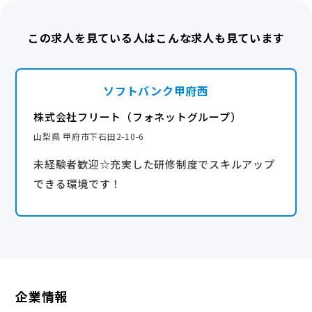
■社内イベント（新年会、接客コンテスト、VFKフォ
■産休・育休取得実績あり（復職実績100％）
ネットマッチ等）
この求人を見ている人はこんな求人も見ています
■携帯電話購入割引
◎5日以上の連続休暇の取得も可能です！
■誕生日プレゼント
＼有給休暇も取得しやすい環境です！／
■年末年始手当
ソフトバンク甲府西
有給休暇の積極的な取得を推奨しています。そのた
■各種インナーキャンペーン
め、上司含めて月1回のペースで取得している社員が
株式会社フリート（フォネットグループ）
■時短勤務OK ※育休明けの正社員時短制度
ほとんど。土日祝日の取得も可能です！
山梨県 甲府市下石田2-10-6
■産休・育休復帰祝い金
■結婚祝い金（勤続年数による／1万円〜5万円）
未経験者歓迎☆充実した研修制度でスキルアップ
＼プライベートも大切にしながらご活躍できます！／
■出産祝い金
できる環境です！
平日休みではありますが、逆に混雑を避けてお買い物
や旅行を楽しむことも。残業も少ないため、仕事があ
産休・育休実績あり
る日もオン・オフのメリハリをつけて働けます！
完全週休2日
企業情報