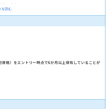
対応します。
きを読む
実施します。
」「LINE」など、おススメサービスを体験いただきながら提案
労資格）をエントリー時点で6か月以上保有していることが