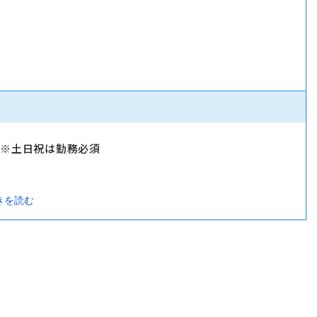
）
）※土日祝は勤務必須
きを読む
暇・忌引休暇