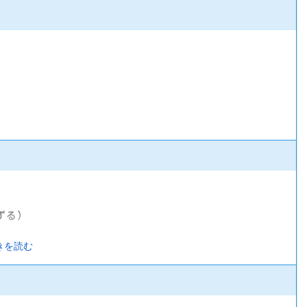
ずる）
きを読む
険）