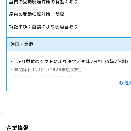
屋内の受動喫煙対策の有無：あり
・店舗により車通勤可（規定あり）
屋内の受動喫煙対策：禁煙
・入社時に研修有（職種・地域によって研修日程が異なる
・制服貸与
特記事項：店舗により喫煙室あり
・福利厚生制度あり（自社インターネット優待制度等）
交通費全額支給
休日・休暇
・1か月単位のシフトにより決定／週休2日制（5勤2休制
・年間休日123日（2024年度実績）
・有給休暇：6か月勤務後11日付与
続
・特別有給休暇：結婚休暇・配偶者出産休暇・交通遮断休
※有給休暇の取得率70%以上（2023年度全社実績）
企業情報