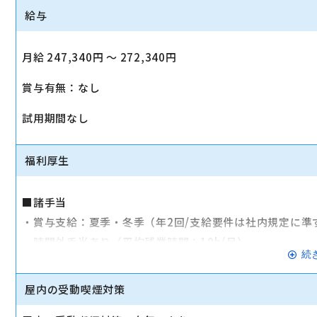
給与
月給 247,340円 〜 272,340円
賞与有無：なし
試用期間なし
福利厚生
■諸手当
・賞与支給：夏季・冬季（年2回/支給要件は社内規定に準
・時間外手当あり（平均残業時間：10h/月）
続
・通勤手当支給（規定あり）
屋内の受動喫煙対策
■その他
・社会保険（健康保険、厚生年金保険、雇用保険、労災保