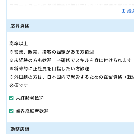
スマートフォンや各種機器に慣れていないお客様の質問に
続
◇スマホ教室の開催/運営
1日2～3回、スマホ教室を開催します。
応募資格
◇販売トスアップ
契約への誘導、店舗の利益に繋がる積極的なアプローチを
高卒以上
◇注力サービスのご提案
※営業、販売、接客の経験がある方歓迎
スマホ教室を通して「PayPay」「Yahoo!ショッピング
※未経験の方も歓迎 →研修でスキルを身に付けられます
します。
※将来的に正社員を目指したい方歓迎
※外国籍の方は、日本国内で就労するための在留資格（就
必須です
未経験者歓迎
業界経験者歓迎
勤務店舗