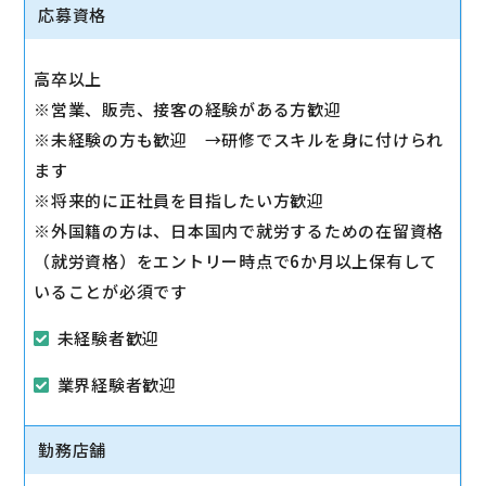
◇スマホ教室の開催/運営
応募資格
1日2～3回、スマホ教室を開催します。
◇販売トスアップ
高卒以上
契約への誘導、店舗の利益に繋がる積極的なアプロー
※営業、販売、接客の経験がある方歓迎
チを実施します。
※未経験の方も歓迎 →研修でスキルを身に付けられ
◇注力サービスのご提案
ます
スマホ教室を通して「PayPay」「Yahoo!ショッピン
※将来的に正社員を目指したい方歓迎
グ」「LINE」など、おススメサービスを体験いただき
※外国籍の方は、日本国内で就労するための在留資格
ながら提案します。
（就労資格）をエントリー時点で6か月以上保有して
いることが必須です
未経験者歓迎
業界経験者歓迎
勤務店舗