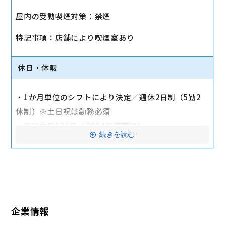
・社会保険（健康保険、厚生年金保険、雇用保険、労
屋内の受動喫煙対策：禁煙
災保険）
・店舗により車通勤可（規定あり）
特記事項：店舗により喫煙室あり
・入社時に研修有（職種・地域によって研修日程が異
なる）
休日・休暇
・制服貸与
・福利厚生制度あり（自社インターネット優待制度
・1か月単位のシフトにより決定／週休2日制（5勤2
等）
休制）※土日祝は勤務必須
交通費全額支給
・年間休日123日（2024年度実績）
続きを読む
・有給休暇：6か月勤務後11日付与
・特別有給休暇：結婚休暇・配偶者出産休暇・交通遮
断休暇・忌引休暇
※有給休暇の取得率70%以上（2023年度全社実績）
企業情報