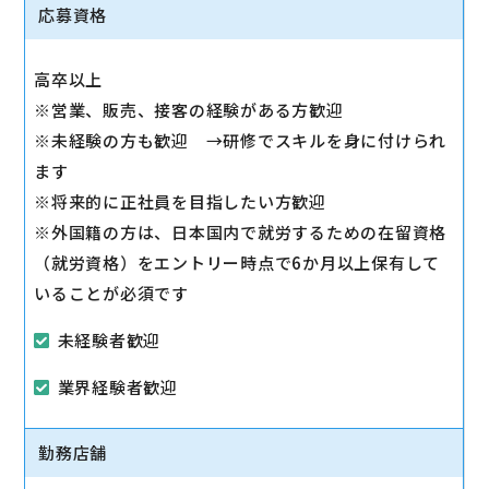
◇スマホ教室の開催/運営
応募資格
1日2～3回、スマホ教室を開催します。
◇販売トスアップ
高卒以上
契約への誘導、店舗の利益に繋がる積極的なアプロー
※営業、販売、接客の経験がある方歓迎
チを実施します。
※未経験の方も歓迎 →研修でスキルを身に付けられ
◇注力サービスのご提案
ます
スマホ教室を通して「PayPay」「Yahoo!ショッピン
※将来的に正社員を目指したい方歓迎
グ」「LINE」など、おススメサービスを体験いただき
※外国籍の方は、日本国内で就労するための在留資格
ながら提案します。
（就労資格）をエントリー時点で6か月以上保有して
いることが必須です
未経験者歓迎
業界経験者歓迎
勤務店舗