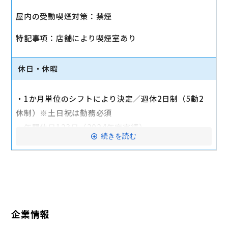
・社会保険（健康保険、厚生年金保険、雇用保険、労
屋内の受動喫煙対策：禁煙
災保険）
・店舗により車通勤可（規定あり）
特記事項：店舗により喫煙室あり
・入社時に研修有（職種・地域によって研修日程が異
なる）
休日・休暇
・制服貸与
・福利厚生制度あり（自社インターネット優待制度
・1か月単位のシフトにより決定／週休2日制（5勤2
等）
休制）※土日祝は勤務必須
交通費全額支給
・年間休日123日（2024年度実績）
続きを読む
・有給休暇：6か月勤務後11日付与
・特別有給休暇：結婚休暇・配偶者出産休暇・交通遮
断休暇・忌引休暇
※有給休暇の取得率70%以上（2023年度全社実績）
企業情報