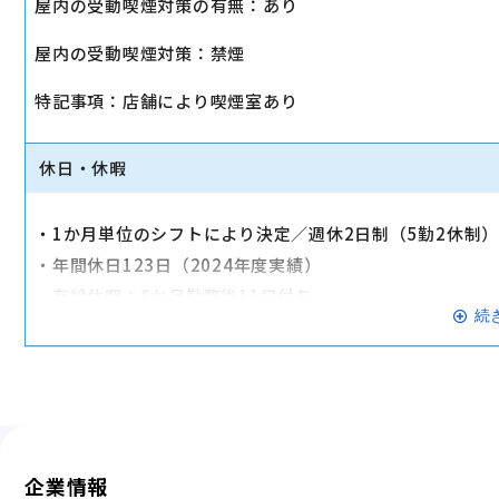
屋内の受動喫煙対策の有無：あり
・店舗により車通勤可（規定あり）
屋内の受動喫煙対策：禁煙
・入社時に研修有（職種・地域によって研修日程が異なる
・制服貸与
特記事項：店舗により喫煙室あり
・福利厚生制度あり（自社インターネット優待制度等）
交通費全額支給
休日・休暇
・1か月単位のシフトにより決定／週休2日制（5勤2休制
・年間休日123日（2024年度実績）
・有給休暇：6か月勤務後11日付与
続
・特別有給休暇：結婚休暇・配偶者出産休暇・交通遮断休
※有給休暇の取得率70%以上（2023年度全社実績）
企業情報