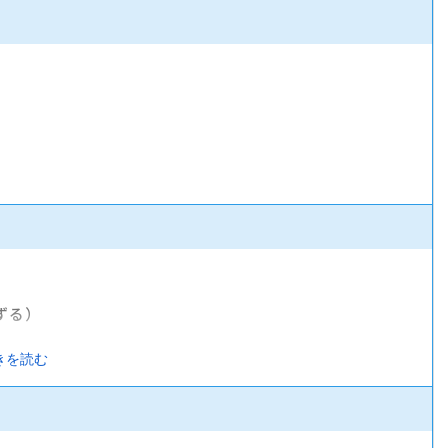
ずる）
きを読む
険）