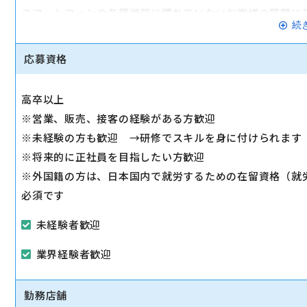
スマートフォンや各種機器に慣れていないお客様の質問に
続
◇スマホ教室の開催/運営
1日2～3回、スマホ教室を開催します。
応募資格
◇販売トスアップ
契約への誘導、店舗の利益に繋がる積極的なアプローチを
高卒以上
◇注力サービスのご提案
※営業、販売、接客の経験がある方歓迎
スマホ教室を通して「PayPay」「Yahoo!ショッピング
※未経験の方も歓迎 →研修でスキルを身に付けられます
します。
※将来的に正社員を目指したい方歓迎
※外国籍の方は、日本国内で就労するための在留資格（就
必須です
未経験者歓迎
業界経験者歓迎
勤務店舗