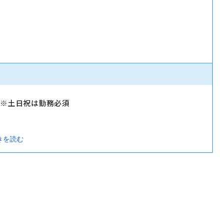
）
）※土日祝は勤務必須
きを読む
暇・忌引休暇