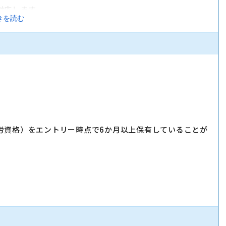
対応します。
きを読む
実施します。
」「LINE」など、おススメサービスを体験いただきながら提案
労資格）をエントリー時点で6か月以上保有していることが