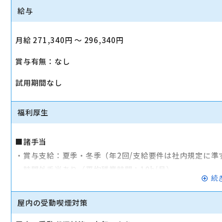
給与
月給 271,340円 〜 296,340円
賞与有無：なし
試用期間なし
福利厚生
■諸手当
・賞与支給：夏季・冬季（年2回/支給要件は社内規定に準
・時間外手当あり（平均残業時間：10h/月）
続
・通勤手当支給（規定あり）
屋内の受動喫煙対策
■その他
・社会保険（健康保険、厚生年金保険、雇用保険、労災保