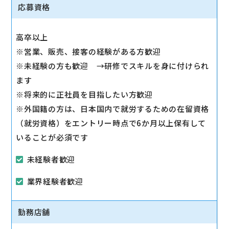
◇その他、各種商品・サービスのご案内
応募資格
ご希望に応じて『ソフトバンク光』などのブロードバ
ンドサービスをご案内します。
高卒以上
◇販売イベントの運営
※営業、販売、接客の経験がある方歓迎
◇売場管理/実績管理
※未経験の方も歓迎 →研修でスキルを身に付けられ
売場のレイアウト変更など魅力的なお店作りをお願い
ます
します。
※将来的に正社員を目指したい方歓迎
※外国籍の方は、日本国内で就労するための在留資格
（就労資格）をエントリー時点で6か月以上保有して
いることが必須です
未経験者歓迎
業界経験者歓迎
勤務店舗