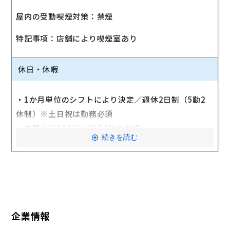
・社会保険（健康保険、厚生年金保険、雇用保険、労
屋内の受動喫煙対策：禁煙
災保険）
・店舗により車通勤可（規定あり）
特記事項：店舗により喫煙室あり
・入社時に研修有（職種・地域によって研修日程が異
なる）
休日・休暇
・制服貸与
・福利厚生制度あり（自社インターネット優待制度
・1か月単位のシフトにより決定／週休2日制（5勤2
等）
休制）※土日祝は勤務必須
交通費全額支給
・年間休日123日（2024年度実績）
続きを読む
・有給休暇：6か月勤務後11日付与
・特別有給休暇：結婚休暇・配偶者出産休暇・交通遮
断休暇・忌引休暇
※有給休暇の取得率70%以上（2023年度全社実績）
企業情報