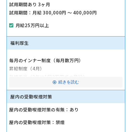
試用期間あり 3ヶ月
試用期間：月給 300,000円 〜 400,000円
月給25万円以上
福利厚生
毎月のインナー制度（毎月数万円）
昇給制度（4月）
熟練手当（2年に1回2万円ずつ昇給）
続きを読む
家賃補助制度（毎月）
賞与年2回（夏、冬）
屋内の受動喫煙対策
決算賞与あり（当期業績に応じ）
屋内の受動喫煙対策の有無：あり
長期休暇制度（5日〜7日）
長期休暇制度手当（長期休暇時に手当数万円支給）
屋内の受動喫煙対策：禁煙
社員旅行（1年に1回）