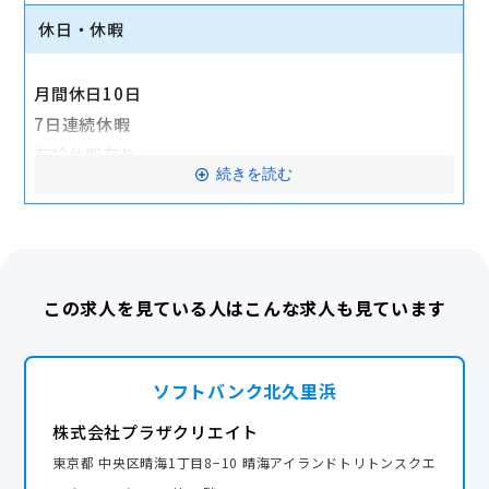
転勤手当（転勤時に毎月支給）
休日・休暇
引越手当（転勤時に会社負担）
女性復職支援手当
月間休日10日
交通費全額支給
7日連続休暇
有給休暇有り
産休・育休実績あり
続きを読む
年間休日120日以上
この求人を見ている人はこんな求人も見ています
ソフトバンク北久里浜
株式会社プラザクリエイト
東京都 中央区晴海1丁目8−10 晴海アイランドトリトンスクエ