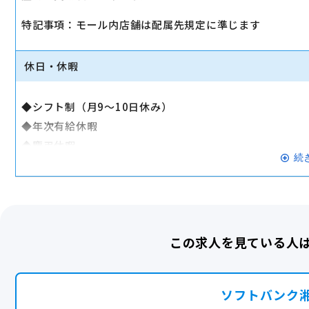
◆退職金制度
◆選択制ライフプラン積立金
特記事項：モール内店舗は配属先規定に準じます
◆持株会制度
◆制服貸与
休日・休暇
◆リロクラブ
└テーマパーク・映画・スポーツジム・旅行の優待など
◆シフト制（月9～10日休み）
◆全社イベント
◆年次有給休暇
└ビアパーティー、クリスマスパーティーなど
◆慶弔休暇
◆社員旅行
続
◆リフレッシュ休暇
└2024年は韓国または国内旅行の選択制
◆特別休暇
2025年はグアム・台湾または国内旅行の選択制
◆裁判員休暇
◆褒章休暇
◆ポイントプログラム
この求人を見ている人
◆通院休暇
└ 個人実績に応じてポイントを付与。貯めたポイントはPay
◆ウェルネス休暇
産休・育休実績あり
◆産前・産後休業
ソフトバンク
◆育児休業