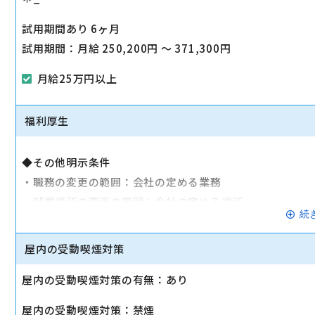
試用期間あり 6ヶ月
試用期間：月給 250,200円 〜 371,300円
月給25万円以上
福利厚生
◆その他明示条件
・職務の変更の範囲：会社の定める業務
・就業場所の変更の範囲：会社の定める場所
続
◆健康保険
◆厚生年金
屋内の受動喫煙対策
◆雇用保険
屋内の受動喫煙対策の有無：あり
◆労働災害補償保険（労災）
◆交通費支給（公共交通機関：月15万円まで／車通勤：別
屋内の受動喫煙対策：禁煙