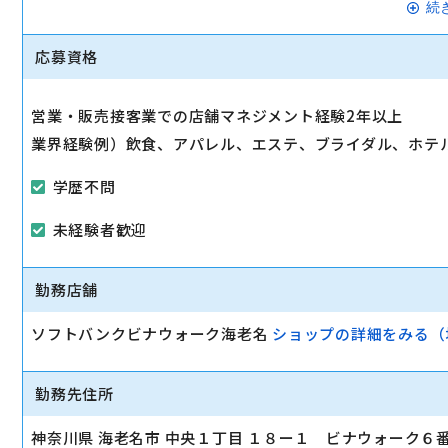
▼経験を積んだ後は、副店長そして店長となり、自らの裁
続
「スタッフの育成」「シフト管理」「売上管理」「商品管
応募資格
していただきます。
駅から徒歩10分以内
営業・販売接客業での店舗マネジメント経験2年以上
業界経験例）飲食、アパレル、エステ、ブライダル、ホテル
マイカー通勤可
学歴不問
未経験者歓迎
勤務店舗
ソフトバンクビナウォーク海老名
ショップの詳細をみる（
勤務先住所
神奈川県 海老名市 中央１丁目 １８ー１ ビナウォーク６