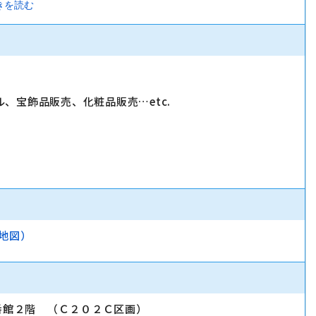
量で店舗を運営（半年?１年半を目処に）。
きを読む
理」「販売促進」「広告宣伝の企画立案」など、店舗を運営
、宝飾品販売、化粧品販売…etc.
地図）
番館２階 （Ｃ２０２Ｃ区画）