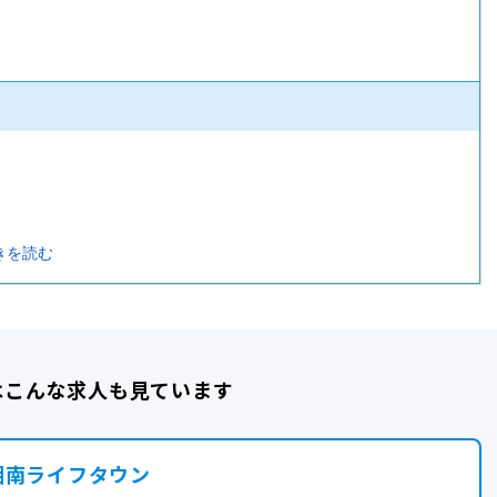
きを読む
はこんな求人も見ています
Payと交換
湘南ライフタウン