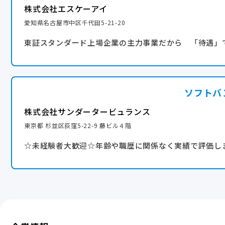
◆時短勤務 ※社内規定あり
株式会社エスケーアイ
◆子どもの看護休暇
愛知県名古屋市中区千代田5-21-20
◆介護休業
東証スタンダード上場企業の主力事業だから 「待遇」
◇連休取得を推進中◇
多くのメンバーが連休を活用し、趣味、家族との時間を満
もちろんストアマネージャーも取得可能！
ソフトバ
【年間休日】
株式会社サンダータービュランス
116日
東京都 杉並区荻窪5-22-9 藤ビル４階
☆未経験者大歓迎☆年齢や職歴に関係なく実績で評価し