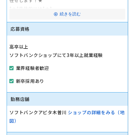
任せします！★
*★*具体的には*★*
続きを読む
店舗の実績管理、販売クルーのフォロー、指示、育成
をして頂きます。
応募資格
店長経験がない方でも、リーダー、副店長からスター
トしてキャリアを積んで頂く事も可能です。
高卒以上
ソフトバンクショップにて3年以上就業経験
マイカー通勤可
業界経験者歓迎
新卒採用あり
勤務店舗
ソフトバンクアピタ木曽川
ショップの詳細をみる（地
図）