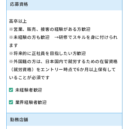
◇その他、各種商品・サービスのご案内
応募資格
ご希望に応じて『ソフトバンク光』などのブロードバ
ンドサービスをご案内します。
高卒以上
◇販売イベントの運営
※営業、販売、接客の経験がある方歓迎
◇売場管理/実績管理
※未経験の方も歓迎 →研修でスキルを身に付けられ
売場のレイアウト変更など魅力的なお店作りをお願い
ます
します。
※将来的に正社員を目指したい方歓迎
※外国籍の方は、日本国内で就労するための在留資格
（就労資格）をエントリー時点で6か月以上保有して
いることが必須です
未経験者歓迎
業界経験者歓迎
勤務店舗