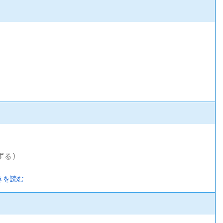
ずる）
きを読む
険）