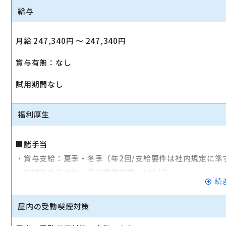
給与
月給 247,340円 〜 247,340円
賞与有無：なし
試用期間なし
福利厚生
■諸手当
・賞与支給：夏季・冬季（年2回/支給要件は社内規定に準
・時間外手当あり（平均残業時間：10h/月）
続
・通勤手当支給（規定あり）
屋内の受動喫煙対策
■その他
・社会保険（健康保険、厚生年金保険、雇用保険、労災保