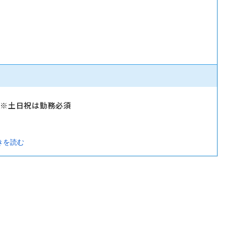
）
）※土日祝は勤務必須
きを読む
暇・忌引休暇