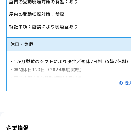
屋内の受動喫煙対策の有無：あり
・店舗により車通勤可（規定あり）
屋内の受動喫煙対策：禁煙
・入社時に研修有（職種・地域によって研修日程が異なる
・制服貸与
特記事項：店舗により喫煙室あり
・福利厚生制度あり（自社インターネット優待制度等）
交通費全額支給
休日・休暇
・1か月単位のシフトにより決定／週休2日制（5勤2休制
・年間休日123日（2024年度実績）
・有給休暇：6か月勤務後11日付与
続
・特別有給休暇：結婚休暇・配偶者出産休暇・交通遮断休
※有給休暇の取得率70%以上（2023年度全社実績）
企業情報