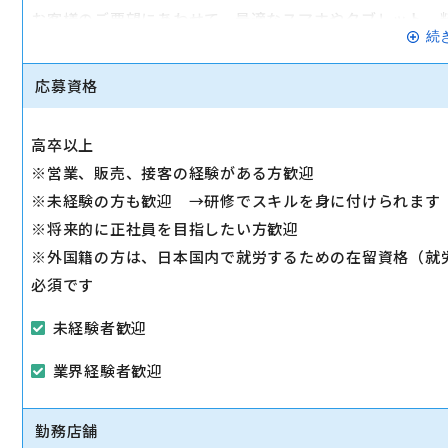
お客様のご要望にあわせて、最適なスマホやタブレット、
続
◇その他、各種商品・サービスのご案内
ご希望に応じて『ソフトバンク光』などのブロードバンド
応募資格
◇販売イベントの運営
◇売場管理/実績管理
高卒以上
売場のレイアウト変更など魅力的なお店作りをお願いしま
※営業、販売、接客の経験がある方歓迎
※未経験の方も歓迎 →研修でスキルを身に付けられます
※将来的に正社員を目指したい方歓迎
※外国籍の方は、日本国内で就労するための在留資格（就
必須です
未経験者歓迎
業界経験者歓迎
勤務店舗