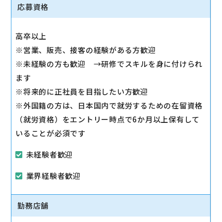
◇その他、各種商品・サービスのご案内
応募資格
ご希望に応じて『ソフトバンク光』などのブロードバ
ンドサービスをご案内します。
高卒以上
◇販売イベントの運営
※営業、販売、接客の経験がある方歓迎
◇売場管理/実績管理
※未経験の方も歓迎 →研修でスキルを身に付けられ
売場のレイアウト変更など魅力的なお店作りをお願い
ます
します。
※将来的に正社員を目指したい方歓迎
※外国籍の方は、日本国内で就労するための在留資格
（就労資格）をエントリー時点で6か月以上保有して
いることが必須です
未経験者歓迎
業界経験者歓迎
勤務店舗