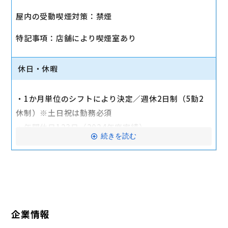
・社会保険（健康保険、厚生年金保険、雇用保険、労
屋内の受動喫煙対策：禁煙
災保険）
・店舗により車通勤可（規定あり）
特記事項：店舗により喫煙室あり
・入社時に研修有（職種・地域によって研修日程が異
なる）
休日・休暇
・制服貸与
・福利厚生制度あり（自社インターネット優待制度
・1か月単位のシフトにより決定／週休2日制（5勤2
等）
休制）※土日祝は勤務必須
交通費全額支給
・年間休日123日（2024年度実績）
続きを読む
・有給休暇：6か月勤務後11日付与
・特別有給休暇：結婚休暇・配偶者出産休暇・交通遮
断休暇・忌引休暇
※有給休暇の取得率70%以上（2023年度全社実績）
企業情報