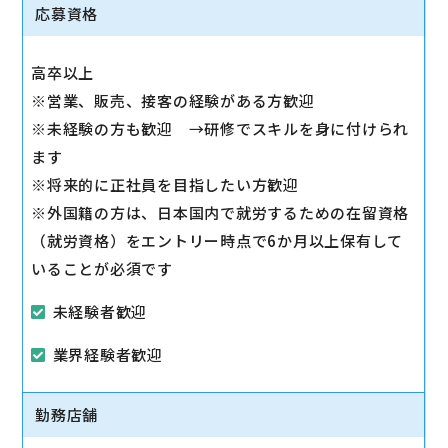
◇その他、各種商品・サービスのご案内
応募資格
ご希望に応じて『ソフトバンク光』などのブロードバ
ンドサービスをご案内します。
高卒以上
◇販売イベントの運営
※営業、販売、接客の経験がある方歓迎
◇売場管理/実績管理
※未経験の方も歓迎 →研修でスキルを身に付けられ
売場のレイアウト変更など魅力的なお店作りをお願い
ます
します。
※将来的に正社員を目指したい方歓迎
※外国籍の方は、日本国内で就労するための在留資格
（就労資格）をエントリー時点で6か月以上保有して
いることが必須です
未経験者歓迎
業界経験者歓迎
勤務店舗