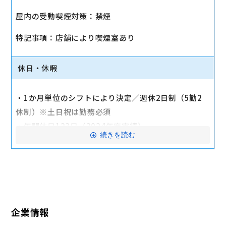
・社会保険（健康保険、厚生年金保険、雇用保険、労
屋内の受動喫煙対策：禁煙
災保険）
・店舗により車通勤可（規定あり）
特記事項：店舗により喫煙室あり
・入社時に研修有（職種・地域によって研修日程が異
なる）
休日・休暇
・制服貸与
・福利厚生制度あり（自社インターネット優待制度
・1か月単位のシフトにより決定／週休2日制（5勤2
等）
休制）※土日祝は勤務必須
交通費全額支給
・年間休日123日（2024年度実績）
続きを読む
・有給休暇：6か月勤務後11日付与
・特別有給休暇：結婚休暇・配偶者出産休暇・交通遮
断休暇・忌引休暇
※有給休暇の取得率70%以上（2023年度全社実績）
企業情報