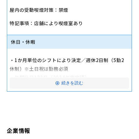
・社会保険（健康保険、厚生年金保険、雇用保険、労
屋内の受動喫煙対策：禁煙
災保険）
・店舗により車通勤可（規定あり）
特記事項：店舗により喫煙室あり
・入社時に研修有（職種・地域によって研修日程が異
なる）
休日・休暇
・制服貸与
・福利厚生制度あり（自社インターネット優待制度
・1か月単位のシフトにより決定／週休2日制（5勤2
等）
休制）※土日祝は勤務必須
交通費全額支給
・年間休日123日（2024年度実績）
続きを読む
・有給休暇：6か月勤務後11日付与
・特別有給休暇：結婚休暇・配偶者出産休暇・交通遮
断休暇・忌引休暇
※有給休暇の取得率70%以上（2023年度全社実績）
企業情報