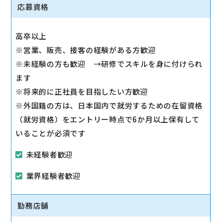
◇その他、各種商品・サービスのご案内
応募資格
ご希望に応じて『ソフトバンク光』などのブロードバ
ンドサービスをご案内します。
高卒以上
◇販売イベントの運営
※営業、販売、接客の経験がある方歓迎
◇売場管理/実績管理
※未経験の方も歓迎 →研修でスキルを身に付けられ
売場のレイアウト変更など魅力的なお店作りをお願い
ます
します。
※将来的に正社員を目指したい方歓迎
※外国籍の方は、日本国内で就労するための在留資格
（就労資格）をエントリー時点で6か月以上保有して
いることが必須です
未経験者歓迎
業界経験者歓迎
勤務店舗