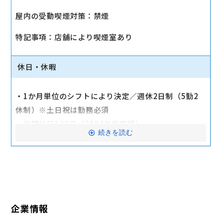
・社会保険（健康保険、厚生年金保険、雇用保険、労
屋内の受動喫煙対策：禁煙
災保険）
・店舗により車通勤可（規定あり）
特記事項：店舗により喫煙室あり
・入社時に研修有（職種・地域によって研修日程が異
なる）
休日・休暇
・制服貸与
・福利厚生制度あり（自社インターネット優待制度
・1か月単位のシフトにより決定／週休2日制（5勤2
等）
休制）※土日祝は勤務必須
交通費全額支給
・年間休日123日（2024年度実績）
続きを読む
・有給休暇：6か月勤務後11日付与
・特別有給休暇：結婚休暇・配偶者出産休暇・交通遮
断休暇・忌引休暇
※有給休暇の取得率70%以上（2023年度全社実績）
企業情報