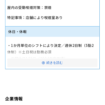
・社会保険（健康保険、厚生年金保険、雇用保険、労
屋内の受動喫煙対策：禁煙
災保険）
・店舗により車通勤可（規定あり）
特記事項：店舗により喫煙室あり
・入社時に研修有（職種・地域によって研修日程が異
なる）
休日・休暇
・制服貸与
・福利厚生制度あり（自社インターネット優待制度
・1か月単位のシフトにより決定／週休2日制（5勤2
等）
休制）※土日祝は勤務必須
交通費全額支給
・年間休日123日（2024年度実績）
続きを読む
・有給休暇：6か月勤務後11日付与
・特別有給休暇：結婚休暇・配偶者出産休暇・交通遮
断休暇・忌引休暇
※有給休暇の取得率70%以上（2023年度全社実績）
企業情報