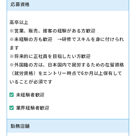
◇その他、各種商品・サービスのご案内
応募資格
ご希望に応じて『ソフトバンク光』などのブロードバ
ンドサービスをご案内します。
高卒以上
◇販売イベントの運営
※営業、販売、接客の経験がある方歓迎
◇売場管理/実績管理
※未経験の方も歓迎 →研修でスキルを身に付けられ
売場のレイアウト変更など魅力的なお店作りをお願い
ます
します。
※将来的に正社員を目指したい方歓迎
※外国籍の方は、日本国内で就労するための在留資格
（就労資格）をエントリー時点で6か月以上保有して
いることが必須です
未経験者歓迎
業界経験者歓迎
勤務店舗