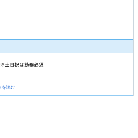
）
）※土日祝は勤務必須
きを読む
暇・忌引休暇