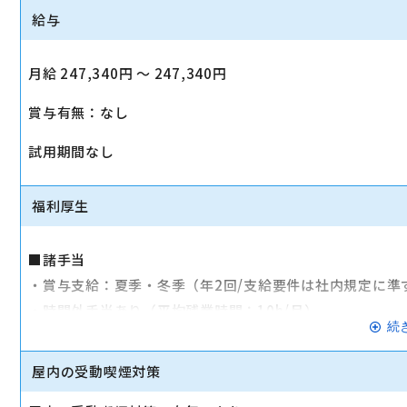
給与
月給 247,340円 〜 247,340円
賞与有無：なし
試用期間なし
福利厚生
■諸手当
・賞与支給：夏季・冬季（年2回/支給要件は社内規定に準
・時間外手当あり（平均残業時間：10h/月）
続
・通勤手当支給（規定あり）
屋内の受動喫煙対策
■その他
・社会保険（健康保険、厚生年金保険、雇用保険、労災保