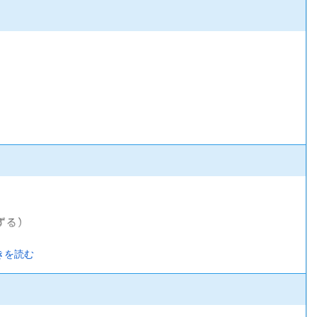
ずる）
きを読む
険）