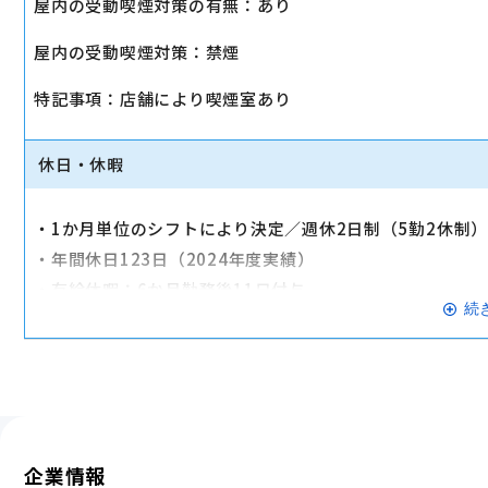
屋内の受動喫煙対策の有無：あり
・店舗により車通勤可（規定あり）
屋内の受動喫煙対策：禁煙
・入社時に研修有（職種・地域によって研修日程が異なる
・制服貸与
特記事項：店舗により喫煙室あり
・福利厚生制度あり（自社インターネット優待制度等）
交通費全額支給
休日・休暇
・1か月単位のシフトにより決定／週休2日制（5勤2休制
・年間休日123日（2024年度実績）
・有給休暇：6か月勤務後11日付与
続
・特別有給休暇：結婚休暇・配偶者出産休暇・交通遮断休
※有給休暇の取得率70%以上（2023年度全社実績）
企業情報