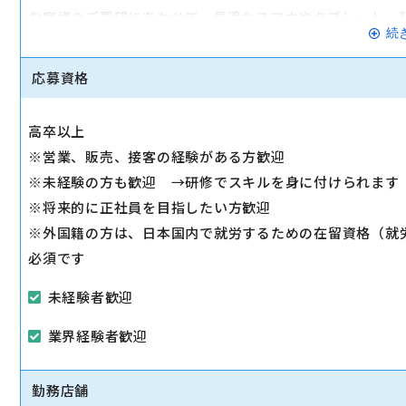
お客様のご要望にあわせて、最適なスマホやタブレット、
続
◇その他、各種商品・サービスのご案内
ご希望に応じて『ソフトバンク光』などのブロードバンド
応募資格
◇販売イベントの運営
◇売場管理/実績管理
高卒以上
売場のレイアウト変更など魅力的なお店作りをお願いしま
※営業、販売、接客の経験がある方歓迎
※未経験の方も歓迎 →研修でスキルを身に付けられます
※将来的に正社員を目指したい方歓迎
※外国籍の方は、日本国内で就労するための在留資格（就
必須です
未経験者歓迎
業界経験者歓迎
勤務店舗