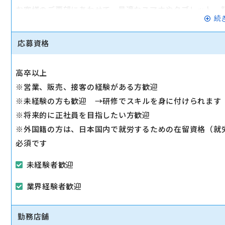
お客様のご要望にあわせて、最適なスマホやタブレット、
続
◇その他、各種商品・サービスのご案内
ご希望に応じて『ソフトバンク光』などのブロードバンド
応募資格
◇販売イベントの運営
◇売場管理/実績管理
高卒以上
売場のレイアウト変更など魅力的なお店作りをお願いしま
※営業、販売、接客の経験がある方歓迎
※未経験の方も歓迎 →研修でスキルを身に付けられます
※将来的に正社員を目指したい方歓迎
※外国籍の方は、日本国内で就労するための在留資格（就
必須です
未経験者歓迎
業界経験者歓迎
勤務店舗