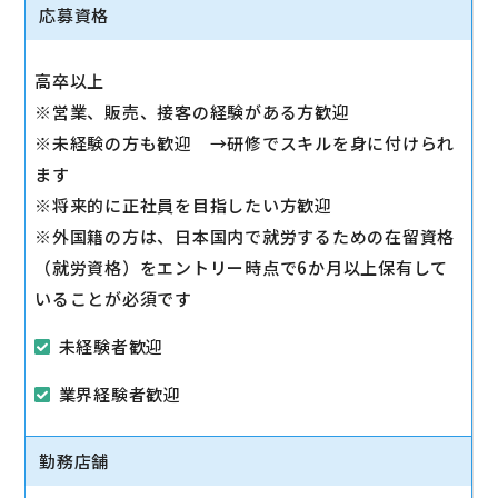
◇スマホ教室の開催/運営
応募資格
1日2～3回、スマホ教室を開催します。
◇販売トスアップ
高卒以上
契約への誘導、店舗の利益に繋がる積極的なアプロー
※営業、販売、接客の経験がある方歓迎
チを実施します。
※未経験の方も歓迎 →研修でスキルを身に付けられ
◇注力サービスのご提案
ます
スマホ教室を通して「PayPay」「Yahoo!ショッピン
※将来的に正社員を目指したい方歓迎
グ」「LINE」など、おススメサービスを体験いただき
※外国籍の方は、日本国内で就労するための在留資格
ながら提案します。
（就労資格）をエントリー時点で6か月以上保有して
いることが必須です
未経験者歓迎
業界経験者歓迎
勤務店舗