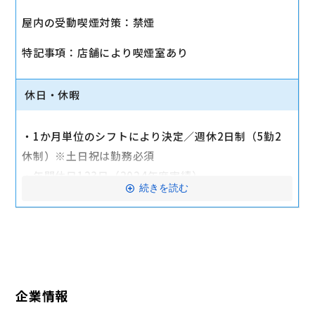
・社会保険（健康保険、厚生年金保険、雇用保険、労
屋内の受動喫煙対策：禁煙
災保険）
・店舗により車通勤可（規定あり）
特記事項：店舗により喫煙室あり
・入社時に研修有（職種・地域によって研修日程が異
なる）
休日・休暇
・制服貸与
・福利厚生制度あり（自社インターネット優待制度
・1か月単位のシフトにより決定／週休2日制（5勤2
等）
休制）※土日祝は勤務必須
交通費全額支給
・年間休日123日（2024年度実績）
続きを読む
・有給休暇：6か月勤務後11日付与
・特別有給休暇：結婚休暇・配偶者出産休暇・交通遮
断休暇・忌引休暇
※有給休暇の取得率70%以上（2023年度全社実績）
企業情報