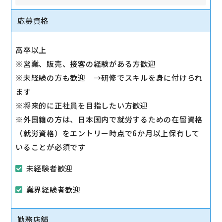
問に対応します。
◇スマホ教室の開催/運営
応募資格
1日2～3回、スマホ教室を開催します。
◇販売トスアップ
高卒以上
契約への誘導、店舗の利益に繋がる積極的なアプロー
※営業、販売、接客の経験がある方歓迎
チを実施します。
※未経験の方も歓迎 →研修でスキルを身に付けられ
◇注力サービスのご提案
ます
スマホ教室を通して「PayPay」「Yahoo!ショッピン
※将来的に正社員を目指したい方歓迎
グ」「LINE」など、おススメサービスを体験いただき
※外国籍の方は、日本国内で就労するための在留資格
ながら提案します。
（就労資格）をエントリー時点で6か月以上保有して
いることが必須です
未経験者歓迎
業界経験者歓迎
勤務店舗