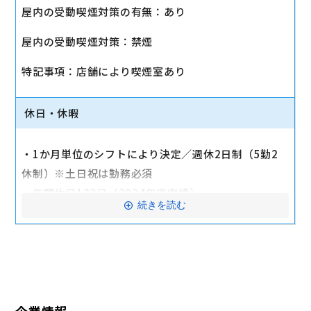
■その他
屋内の受動喫煙対策の有無：あり
・社会保険（健康保険、厚生年金保険、雇用保険、労
屋内の受動喫煙対策：禁煙
災保険）
・店舗により車通勤可（規定あり）
特記事項：店舗により喫煙室あり
・入社時に研修有（職種・地域によって研修日程が異
なる）
休日・休暇
・制服貸与
・福利厚生制度あり（自社インターネット優待制度
・1か月単位のシフトにより決定／週休2日制（5勤2
等）
休制）※土日祝は勤務必須
交通費全額支給
・年間休日123日（2024年度実績）
続きを読む
・有給休暇：6か月勤務後11日付与
・特別有給休暇：結婚休暇・配偶者出産休暇・交通遮
断休暇・忌引休暇
※有給休暇の取得率70%以上（2023年度全社実績）