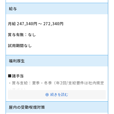
給与
月給 247,340円 〜 272,340円
賞与有無：なし
試用期間なし
福利厚生
■諸手当
・賞与支給：夏季・冬季（年2回/支給要件は社内規定
に準ずる）
続きを読む
・時間外手当あり（平均残業時間：10h/月）
・通勤手当支給（規定あり）
屋内の受動喫煙対策