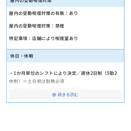
屋内の受動喫煙対策
■その他
屋内の受動喫煙対策の有無：あり
・社会保険（健康保険、厚生年金保険、雇用保険、労
屋内の受動喫煙対策：禁煙
災保険）
・店舗により車通勤可（規定あり）
特記事項：店舗により喫煙室あり
・入社時に研修有（職種・地域によって研修日程が異
なる）
休日・休暇
・制服貸与
・福利厚生制度あり（自社インターネット優待制度
・1か月単位のシフトにより決定／週休2日制（5勤2
等）
休制）※土日祝は勤務必須
交通費全額支給
・年間休日123日（2024年度実績）
続きを読む
・有給休暇：6か月勤務後11日付与
・特別有給休暇：結婚休暇・配偶者出産休暇・交通遮
断休暇・忌引休暇
※有給休暇の取得率70%以上（2023年度全社実績）