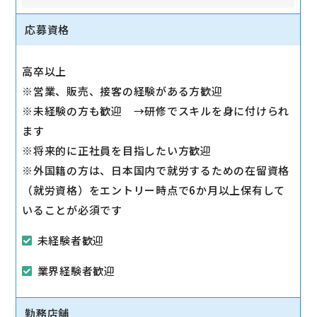
問に対応します。
◇スマホ教室の開催/運営
応募資格
1日2～3回、スマホ教室を開催します。
◇販売トスアップ
高卒以上
契約への誘導、店舗の利益に繋がる積極的なアプロー
※営業、販売、接客の経験がある方歓迎
チを実施します。
※未経験の方も歓迎 →研修でスキルを身に付けられ
◇注力サービスのご提案
ます
スマホ教室を通して「PayPay」「Yahoo!ショッピン
※将来的に正社員を目指したい方歓迎
グ」「LINE」など、おススメサービスを体験いただき
※外国籍の方は、日本国内で就労するための在留資格
ながら提案します。
（就労資格）をエントリー時点で6か月以上保有して
いることが必須です
未経験者歓迎
業界経験者歓迎
勤務店舗