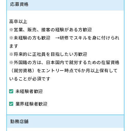
◇スマホ教室の開催/運営
応募資格
1日2～3回、スマホ教室を開催します。
◇販売トスアップ
高卒以上
契約への誘導、店舗の利益に繋がる積極的なアプロー
※営業、販売、接客の経験がある方歓迎
チを実施します。
※未経験の方も歓迎 →研修でスキルを身に付けられ
◇注力サービスのご提案
ます
スマホ教室を通して「PayPay」「Yahoo!ショッピン
※将来的に正社員を目指したい方歓迎
グ」「LINE」など、おススメサービスを体験いただき
※外国籍の方は、日本国内で就労するための在留資格
ながら提案します。
（就労資格）をエントリー時点で6か月以上保有して
いることが必須です
未経験者歓迎
業界経験者歓迎
勤務店舗