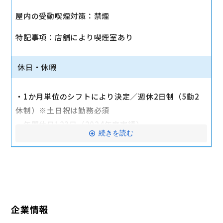
・社会保険（健康保険、厚生年金保険、雇用保険、労
屋内の受動喫煙対策：禁煙
災保険）
・店舗により車通勤可（規定あり）
特記事項：店舗により喫煙室あり
・入社時に研修有（職種・地域によって研修日程が異
なる）
休日・休暇
・制服貸与
・福利厚生制度あり（自社インターネット優待制度
・1か月単位のシフトにより決定／週休2日制（5勤2
等）
休制）※土日祝は勤務必須
交通費全額支給
・年間休日123日（2024年度実績）
続きを読む
・有給休暇：6か月勤務後11日付与
・特別有給休暇：結婚休暇・配偶者出産休暇・交通遮
断休暇・忌引休暇
※有給休暇の取得率70%以上（2023年度全社実績）
企業情報