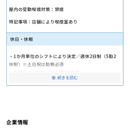
・社会保険（健康保険、厚生年金保険、雇用保険、労
屋内の受動喫煙対策：禁煙
災保険）
・店舗により車通勤可（規定あり）
特記事項：店舗により喫煙室あり
・入社時に研修有（職種・地域によって研修日程が異
なる）
休日・休暇
・制服貸与
・福利厚生制度あり（自社インターネット優待制度
・1か月単位のシフトにより決定／週休2日制（5勤2
等）
休制）※土日祝は勤務必須
交通費全額支給
・年間休日123日（2024年度実績）
続きを読む
・有給休暇：6か月勤務後11日付与
・特別有給休暇：結婚休暇・配偶者出産休暇・交通遮
断休暇・忌引休暇
※有給休暇の取得率70%以上（2023年度全社実績）
企業情報