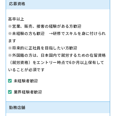
◇スマホ教室の開催/運営
応募資格
1日2～3回、スマホ教室を開催します。
◇販売トスアップ
高卒以上
契約への誘導、店舗の利益に繋がる積極的なアプロー
※営業、販売、接客の経験がある方歓迎
チを実施します。
※未経験の方も歓迎 →研修でスキルを身に付けられ
◇注力サービスのご提案
ます
スマホ教室を通して「PayPay」「Yahoo!ショッピン
※将来的に正社員を目指したい方歓迎
グ」「LINE」など、おススメサービスを体験いただき
※外国籍の方は、日本国内で就労するための在留資格
ながら提案します。
（就労資格）をエントリー時点で6か月以上保有して
いることが必須です
未経験者歓迎
業界経験者歓迎
勤務店舗