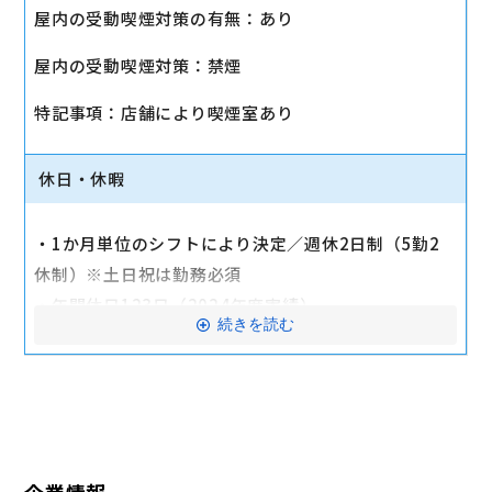
■その他
屋内の受動喫煙対策の有無：あり
・社会保険（健康保険、厚生年金保険、雇用保険、労
屋内の受動喫煙対策：禁煙
災保険）
・店舗により車通勤可（規定あり）
特記事項：店舗により喫煙室あり
・入社時に研修有（職種・地域によって研修日程が異
なる）
休日・休暇
・制服貸与
・福利厚生制度あり（自社インターネット優待制度
・1か月単位のシフトにより決定／週休2日制（5勤2
等）
休制）※土日祝は勤務必須
交通費全額支給
・年間休日123日（2024年度実績）
続きを読む
・有給休暇：6か月勤務後11日付与
・特別有給休暇：結婚休暇・配偶者出産休暇・交通遮
断休暇・忌引休暇
※有給休暇の取得率70%以上（2023年度全社実績）