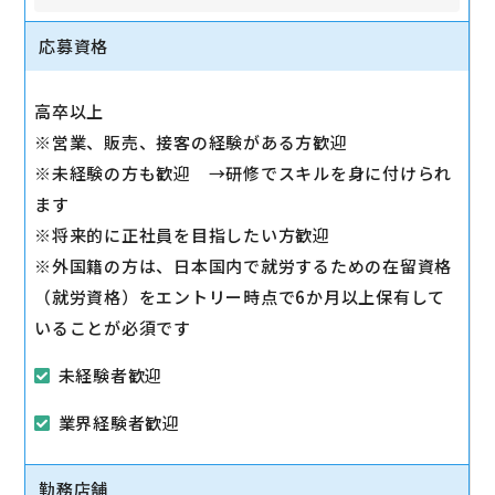
問に対応します。
◇スマホ教室の開催/運営
応募資格
1日2～3回、スマホ教室を開催します。
◇販売トスアップ
高卒以上
契約への誘導、店舗の利益に繋がる積極的なアプロー
※営業、販売、接客の経験がある方歓迎
チを実施します。
※未経験の方も歓迎 →研修でスキルを身に付けられ
◇注力サービスのご提案
ます
スマホ教室を通して「PayPay」「Yahoo!ショッピン
※将来的に正社員を目指したい方歓迎
グ」「LINE」など、おススメサービスを体験いただき
※外国籍の方は、日本国内で就労するための在留資格
ながら提案します。
（就労資格）をエントリー時点で6か月以上保有して
いることが必須です
未経験者歓迎
業界経験者歓迎
勤務店舗