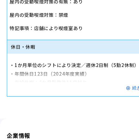
屋内の受動喫煙対策の有無：あり
・店舗により車通勤可（規定あり）
屋内の受動喫煙対策：禁煙
・入社時に研修有（職種・地域によって研修日程が異なる
・制服貸与
特記事項：店舗により喫煙室あり
・福利厚生制度あり（自社インターネット優待制度等）
交通費全額支給
休日・休暇
・1か月単位のシフトにより決定／週休2日制（5勤2休制
・年間休日123日（2024年度実績）
・有給休暇：6か月勤務後11日付与
続
・特別有給休暇：結婚休暇・配偶者出産休暇・交通遮断休
※有給休暇の取得率70%以上（2023年度全社実績）
企業情報