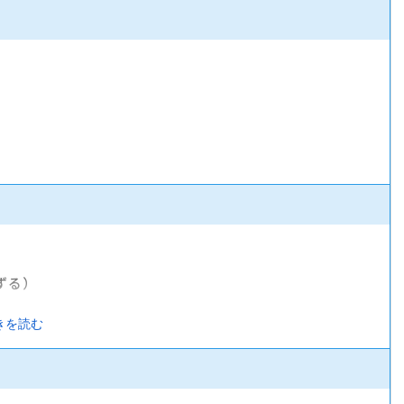
ずる）
きを読む
険）