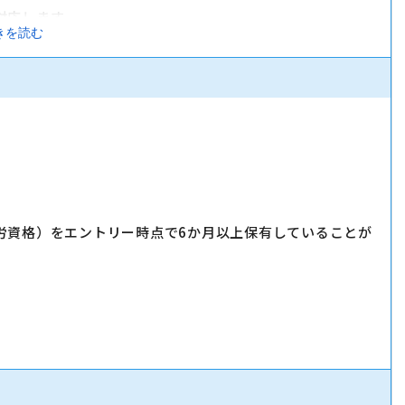
対応します。
きを読む
実施します。
」「LINE」など、おススメサービスを体験いただきながら提案
労資格）をエントリー時点で6か月以上保有していることが