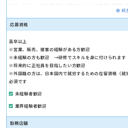
スマートフォンや各種機器に慣れていないお客様の質問に
続
◇スマホ教室の開催/運営
1日2～3回、スマホ教室を開催します。
応募資格
◇販売トスアップ
契約への誘導、店舗の利益に繋がる積極的なアプローチを
高卒以上
◇注力サービスのご提案
※営業、販売、接客の経験がある方歓迎
スマホ教室を通して「PayPay」「Yahoo!ショッピング
※未経験の方も歓迎 →研修でスキルを身に付けられます
します。
※将来的に正社員を目指したい方歓迎
※外国籍の方は、日本国内で就労するための在留資格（就
必須です
未経験者歓迎
業界経験者歓迎
勤務店舗