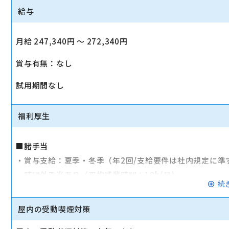
給与
月給 247,340円 〜 272,340円
賞与有無：なし
試用期間なし
福利厚生
■諸手当
・賞与支給：夏季・冬季（年2回/支給要件は社内規定に準
・時間外手当あり（平均残業時間：10h/月）
続
・通勤手当支給（規定あり）
屋内の受動喫煙対策
■その他
・社会保険（健康保険、厚生年金保険、雇用保険、労災保