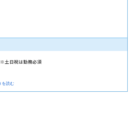
）
）※土日祝は勤務必須
きを読む
暇・忌引休暇