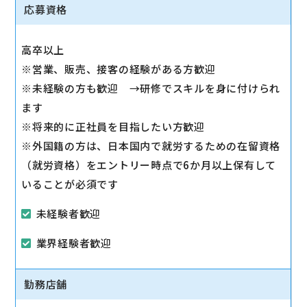
◇スマホ教室の開催/運営
応募資格
1日2～3回、スマホ教室を開催します。
◇販売トスアップ
高卒以上
契約への誘導、店舗の利益に繋がる積極的なアプロー
※営業、販売、接客の経験がある方歓迎
チを実施します。
※未経験の方も歓迎 →研修でスキルを身に付けられ
◇注力サービスのご提案
ます
スマホ教室を通して「PayPay」「Yahoo!ショッピン
※将来的に正社員を目指したい方歓迎
グ」「LINE」など、おススメサービスを体験いただき
※外国籍の方は、日本国内で就労するための在留資格
ながら提案します。
（就労資格）をエントリー時点で6か月以上保有して
いることが必須です
未経験者歓迎
業界経験者歓迎
勤務店舗