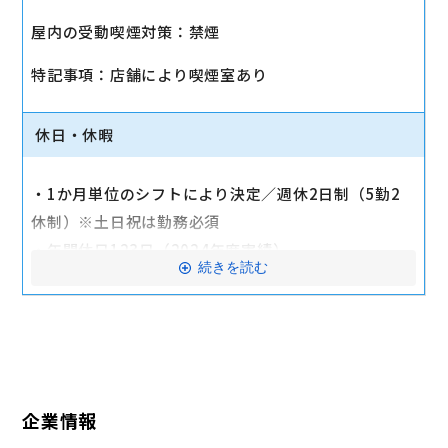
・社会保険（健康保険、厚生年金保険、雇用保険、労
屋内の受動喫煙対策：禁煙
災保険）
・店舗により車通勤可（規定あり）
特記事項：店舗により喫煙室あり
・入社時に研修有（職種・地域によって研修日程が異
なる）
休日・休暇
・制服貸与
・福利厚生制度あり（自社インターネット優待制度
・1か月単位のシフトにより決定／週休2日制（5勤2
等）
休制）※土日祝は勤務必須
交通費全額支給
・年間休日123日（2024年度実績）
続きを読む
・有給休暇：6か月勤務後11日付与
・特別有給休暇：結婚休暇・配偶者出産休暇・交通遮
断休暇・忌引休暇
※有給休暇の取得率70%以上（2023年度全社実績）
企業情報