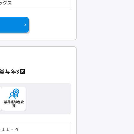
ックス
賞与年3回
業界経験者歓
迎
 １１‐４