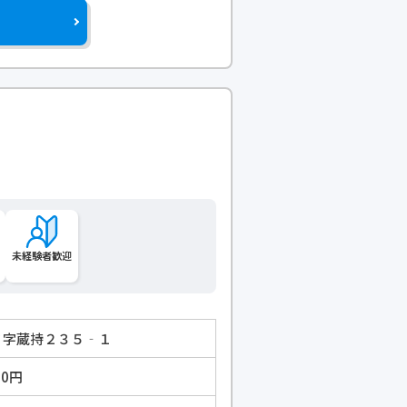
未経験者歓迎
町 字蔵持２３５‐１
00円