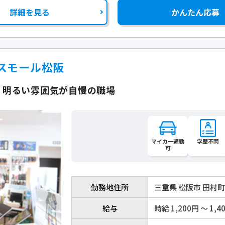
詳細を見る
かんたん応募
スモール松阪
】明るい雰囲気が自慢の職場
マイカー通勤
学歴不問
可
勤務地住所
三重県 松阪市 田村
給与
時給 1,200円 〜 1,4