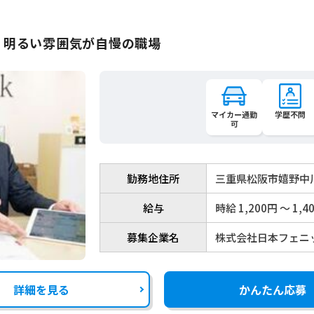
】明るい雰囲気が自慢の職場
マイカー通勤
学歴不問
可
勤務地住所
三重県松阪市嬉野中川
給与
時給 1,200円 〜 1,4
募集企業名
株式会社日本フェニ
詳細を見る
かんたん応募