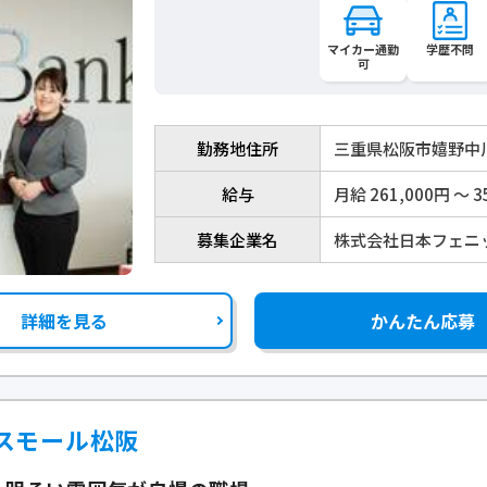
マイカー通勤
学歴不問
可
勤務地住所
三重県松阪市嬉野中川
給与
月給 261,000円 〜 3
募集企業名
株式会社日本フェニ
詳細を見る
かんたん応募
スモール松阪