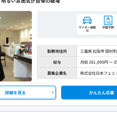
】明るい雰囲気が自慢の職場
マイカー通勤
学歴不問
可
勤務地住所
三重県 松阪市 田村
給与
月給 261,000円 〜 3
募集企業名
株式会社日本フェニ
詳細を見る
かんたん応募