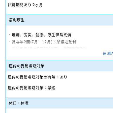
試用期間あり 2ヶ月
福利厚生
・雇用、労災、健康、厚生保険完備
・賞与年2回(7月・12月)※業績連動制
・資格手当(最大5万6000円)、長期雇用手当、
続
・インセンティブ、制服貸与、交通費規定、
・社会保険完備、スタッフ割引有、有休
屋内の受動喫煙対策
・社内表彰制度（毎月）
屋内の受動喫煙対策の有無：あり
・育児休暇・介護休暇・補助金制度
屋内の受動喫煙対策：禁煙
転勤なし
休日・休暇