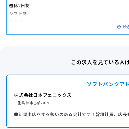
週休2日制
シフト制
その他
続
基本土日祝は出勤ですがパート・アルバイトさんは面接の
月9日休み（2月のみ7日）
休み回数も相談に応じます！
完全週休2日
この求人を見ている人
ソフトバンクア
株式会社日本フェニックス
三重県 津市乙部2019
●新規出店をする勢いのある会社です！幹部社員、店長