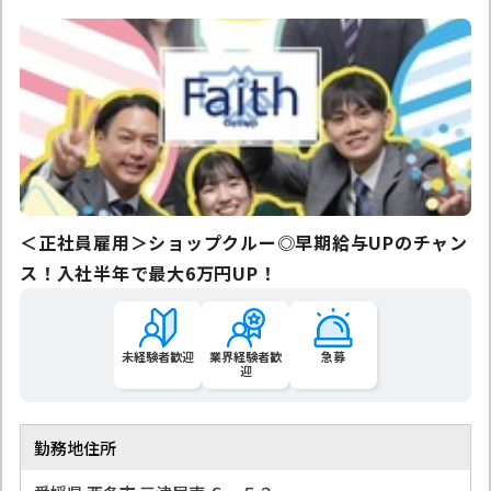
＜正社員雇用＞ショップクルー◎早期給与UPのチャン
ス！入社半年で最大6万円UP！
未経験者歓迎
業界経験者歓
急募
迎
勤務地住所