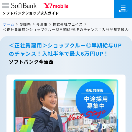
MENU
ソフトバンクショップ求人ガイド
ホーム
愛媛県
今治市
株式会社フェイス
＜正社員雇用＞ショップクルー◎早期給与UPのチャンス！入社半年で最大6
＜正社員雇用＞ショップクルー◎早期給与UP
のチャンス！入社半年で最大6万円UP！
ソフトバンク今治西