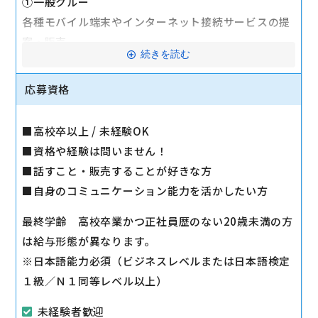
①一般クルー
各種モバイル端末やインターネット接続サービスの提
案・販売
続きを読む
・商品のご提案、契約手続き
・操作方法のご案内
応募資格
・修理受付
・店舗清掃
■高校卒以上 / 未経験OK
・商品管理
■資格や経験は問いません！
など
■話すこと・販売することが好きな方
②責任者
■自身のコミュニケーション能力を活かしたい方
・店舗運営のコンサル
・マーケット調査
最終学齢 高校卒業かつ正社員歴のない20歳未満の方
・人材の教育
は給与形態が異なります。
・対外交渉または取引先との商談
※日本語能力必須（ビジネスレベルまたは日本語検定
など
１級／Ｎ１同等レベル以上）
マイカー通勤可
未経験者歓迎