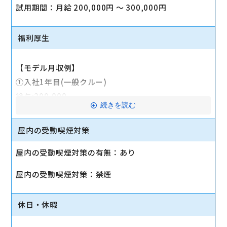
試用期間：月給 200,000円 〜 300,000円
福利厚生
【モデル月収例】
①入社1年目(一般クルー)
給与:200,000
続きを読む
資格手当:30,000円
住宅手当:6,000円～20,000円
屋内の受動喫煙対策
合計：236,000～250,000円
屋内の受動喫煙対策の有無：あり
★前職の経歴、役職を固定給に考慮します★
屋内の受動喫煙対策：禁煙
■昇給：年2回（1月・7月）
■賞与：年4回（1月・4月・7月・10月）
休日・休暇
■各種手当
・交通費全額支給