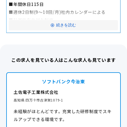
■年間休日115日
・住宅手当（月6千円〜2万円）
■週休2日制(9～10回/月)社内カレンダーによる
・家族手当（扶養一人当たり月5千円）
■計画的有休付与制度
・資格手当（月1万円〜8万円）
続きを読む
■4連休以上取得推奨
・結婚祝い制度(5万円)
■慶弔休暇
(勤続年数に応じて3万円～５万円プラス)
■産前産後休暇
・出産復職支援制度(20万円)
■育児休暇
(出産一児につき1万円プラス)
この求人を見ている人はこんな求人も見ています
■特別休暇
■福利厚生
■裁判員休暇
・社会保険完備（雇用・労災・健康・厚生年金）
■子どもの看護休暇
ソフトバンク今治東
・成績優秀者表彰制度
■介護休暇
・健康診断（年1回）
土佐電子工業株式会社
福利厚生
・永年勤続表彰制度（10年ごと）
高知県 四万十市古津賀1079-1
・社会保険完備（雇用・労災・健康・厚生年金）
・インフルエンザワクチン補助
未経験がほとんどです。充実した研修制度でスキ
・成績優秀者表彰制度
・ポイントプログラム
ルアップできる環境です。
・エクシブ（会社契約宿泊施設）
交通費全額支給