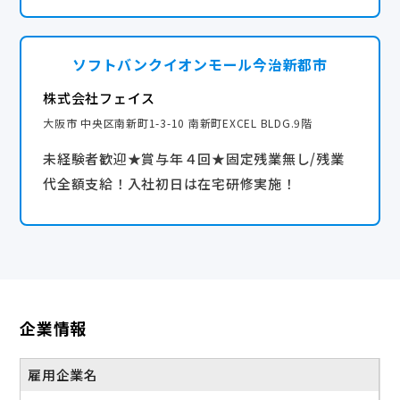
・健康診断（年1回）
・永年勤続表彰制度（10年ごと）
産休・育休実績あり
・インフルエンザワクチン補助
ソフトバンクイオンモール今治新都市
住宅手当あり
・制服貸与
株式会社フェイス
・ポイントプログラム(販売台数などに応じてポイント
連休取得可能
大阪市 中央区南新町1-3-10 南新町EXCEL BLDG.9階
を付与。PayPayマネーライトと交換可能。)
未経験者歓迎★賞与年４回★固定残業無し/残業
★連休取得を推進しています。
代全額支給！入社初日は在宅研修実施！
エリア責任者ももちろん取得できますよ！多くのメン
バーが連休を活用して、旅行や趣味、家族との時間を
楽しんでいます。
★育児支援制度も充実！
産前・産後休業や育児休業のほか、復職する際の時短
企業情報
勤務や保育手当の支給もあります！
完全週休2日
雇用企業名