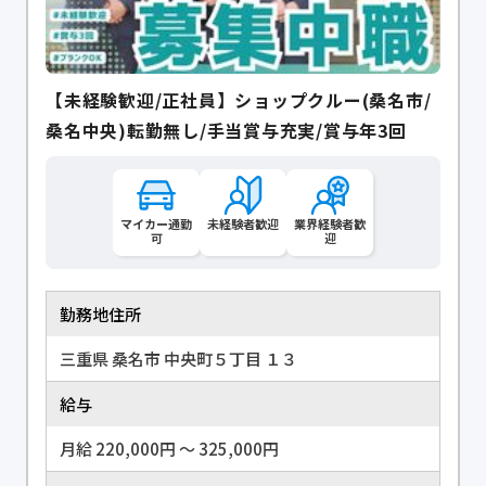
【未経験歓迎/正社員】ショップクルー(桑名市/
桑名中央)転勤無し/手当賞与充実/賞与年3回
マイカー通勤
未経験者歓迎
業界経験者歓
可
迎
勤務地住所
三重県 桑名市 中央町５丁目 １３
給与
月給 220,000円 〜 325,000円