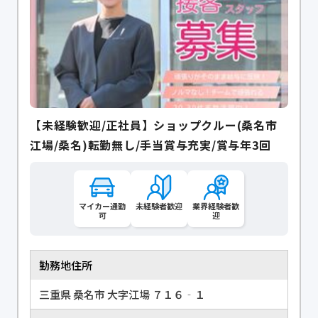
【未経験歓迎/正社員】ショップクルー(桑名市
江場/桑名)転勤無し/手当賞与充実/賞与年3回
マイカー通勤
未経験者歓迎
業界経験者歓
可
迎
勤務地住所
三重県 桑名市 大字江場 ７１６‐１