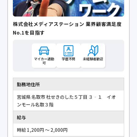
株式会社メディアステーション 業界顧客満足度
No.1を目指す
マイカー通勤
学歴不問
未経験者歓迎
可
勤務地住所
宮城県 名取市 杜せきのした５丁目 ３‐１ イオ
ンモール名取３階
給与
時給 1,200円 〜 2,000円