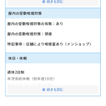
続きを読む
SE/SD：60,000円
CH:40,000円
屋内の受動喫煙対策
AD:20,000円
屋内の受動喫煙対策の有無：あり
■福利厚生
屋内の受動喫煙対策：禁煙
社会保険完備、交通費（全額支給）、賞与（年2
回）、昇給（年2回）、制服貸与（女性のみ）、長期
特記事項：店舗により喫煙室あり（インショップ）
勤続報奨制度、結婚・出産祝い金、最新端末購入補助
制度、社員割引、各種表彰制度、定期健康診断、研修
休日・休暇
制度、社内旅行、社内懇親会
交通費全額支給
週休2日制
年次有給休暇（初年度10日）
産休・育休実績あり
連続休暇（年10日取得可能）
続きを読む
慶弔休暇、生理休暇、通院休暇、子の看護休暇
産前産後休業、育児休業、介護休業